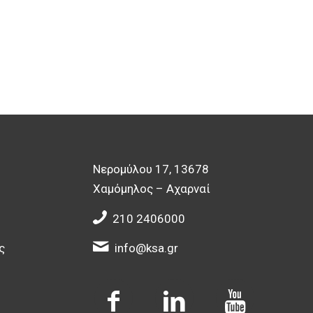
Νερομύλου 17, 13678
Χαμόμηλος – Αχαρναί
210 2406000
ς
info@ksa.gr