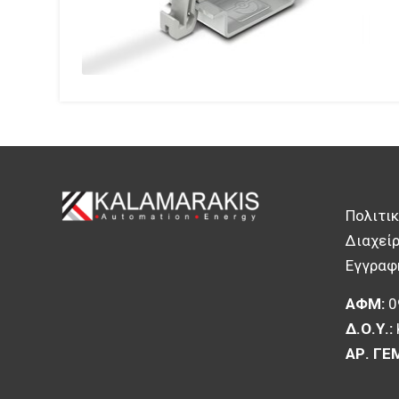
Πολιτι
Διαχείρ
Εγγραφή
ΑΦΜ:
0
Δ.Ο.Υ.:
ΑΡ. ΓΕ